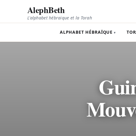
AlephBeth
L'alphabet hébraïque et la Torah
ALPHABET HÉBRAÏQUE
TO
Guimel (ג) : 
Mouve