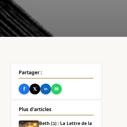
Partager :
f
𝕏
✉
in
Plus d'articles
Beth (ב) : La Lettre de la