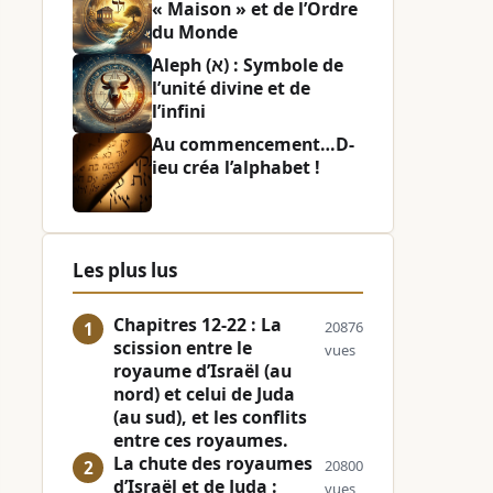
« Maison » et de l’Ordre
du Monde
Aleph (א) : Symbole de
l’unité divine et de
l’infini
Au commencement…D-
ieu créa l’alphabet !
Les plus lus
Chapitres 12-22 : La
20876
scission entre le
vues
royaume d’Israël (au
nord) et celui de Juda
(au sud), et les conflits
entre ces royaumes.
La chute des royaumes
20800
d’Israël et de Juda :
vues