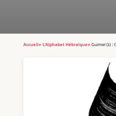
Accueil
L'Alphabet Hébraïque
Gui