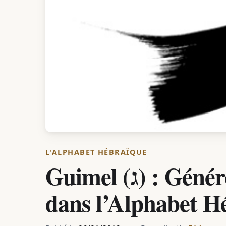
L'ALPHABET HÉBRAÏQUE
Guimel (ג) : Générosité et Mouvement
dans l’Alphabet H